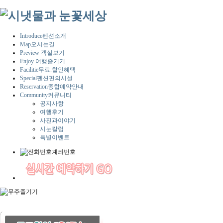
Introduce
펜션소개
Map
오시는길
Preview
객실보기
Enjoy
여행즐기기
Facilitie
무료.할인혜택
Special
펜션편의시설
Reservation
종합예약안내
Community
커뮤니티
공지사항
여행후기
사진과이야기
시눈칼럼
특별이벤트