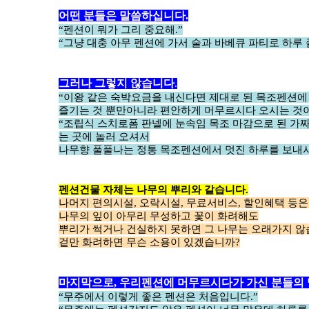
어떤 분들은 말씀하십니다.
“펜션이 뭐가 그리 중요해.”
“그냥 대충 아무 펜션에 가서 술과 바베큐 파티로 하루 
그러나 그렇지 않습니다
.
“이왕 같은 숙박요금을 내신다면 제대로 된 목조펜션에
즐기는 것 뿐만아니라 편안하게 머무르시다 오시는 것이
“조립식 스치로폼 판넬에 눈속임 목조 마감으로 된 가짜
는 곳에 놀러 오셔서
나무향 풀풀나는 정통 목조펜션에서 멋진 하루를 보내시
펜션건물 자체는 나무의 뿌리와 같습니다.
나머지 편의시설, 오락시설, 무료서비스, 할인혜택 등은
나무의 잎이 아무리 무성하고 꽃이 화려해도
뿌리가 썩거나 건실하지 못하면 그 나무는 오래가지 않
겉만 화려하면 무슨 소용이 있겠습니까?
마지막으로, 우리펜션에 머무르시다가 가신 분들의
“무주에서 이렇게 좋은 펜션은 처음입니다.”