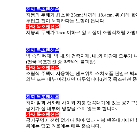
진짜 목조펜션은
지붕의 두께가 최소한 25cm(서까래 18.4cm, 위.아래 합
두껍고 집이 묵직하다는 느낌이 듭니다.
가짜 목조펜션은
지붕의 두께가 15cm이하로 얇고 집이 조립식처럼 가볍
진짜 목조펜션은
벽 속의 뼈대, 벽 내.외 건축자재, 내.외 마감재 모두가
(전국 목조펜션 중 약5%에 불과함)
가짜 목조펜션은
조립식 주택에 사용하는 샌드위치 스치로폼 판넬로 벽과
외부 또는 내부 마감재만 나무입니다.(전국 목조펜션 중
진짜 목조펜션은
처마 밑과 서까래 사이와 지붕 맨꼭대기에 있는 공기구
공기가 집 내부에 영향을 주지 않도록 합니다.
가짜 목조펜션은
공기구멍이 전혀 없거나 처마 밑과 지붕 맨꼭대기에만 
름에는 덥고 겨울에는 매우 춥습니다.