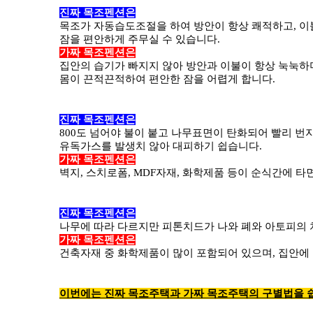
진짜 목조펜션은
목조가 자동습도조절을 하여 방안이 항상 쾌적하고, 이
잠을 편안하게 주무실 수 있습니다.
가짜 목조펜션은
집안의 습기가 빠지지 않아 방안과 이불이 항상 눅눅하
몸이 끈적끈적하여 편안한 잠을 어렵게 합니다.
진짜 목조펜션은
800도 넘어야 불이 붙고 나무표면이 탄화되어 빨리 번
유독가스를 발생치 않아 대피하기 쉽습니다.
가짜 목조펜션은
벽지, 스치로폼, MDF자재, 화학제품 등이 순식간에 
진짜 목조펜션은
나무에 따라 다르지만 피톤치드가 나와 폐와 아토피의 
가짜 목조펜션은
건축자재 중 화학제품이 많이 포함되어 있으며, 집안에 
이번에는 진짜 목조주택과 가짜 목조주택의 구별법을 