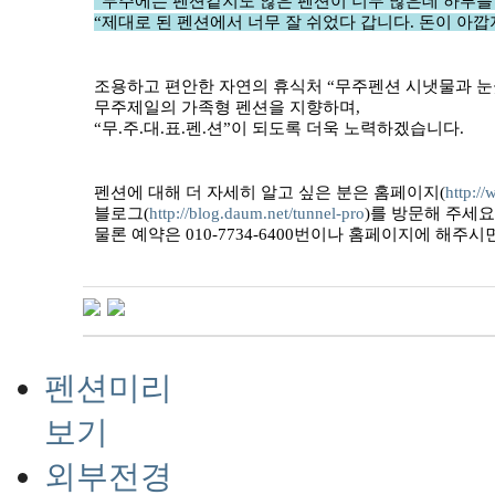
“무주에는 펜션같지도 않은 펜션이 너무 많은데 하루를 
“제대로 된 펜션에서 너무 잘 쉬었다 갑니다. 돈이 아깝
조용하고 편안한 자연의 휴식처 “무주펜션 시냇물과 
무주제일의 가족형 펜션을 지향하며,
“무.주.대.표.펜.션”이 되도록 더욱 노력하겠습니다.
펜션에 대해 더 자세히 알고 싶은 분은 홈페이지(
http:/
블로그(
http://blog.daum.net/tunnel-pro
)를 방문해 주세요
물론 예약은 010-7734-6400번이나 홈페이지에 해주시
펜션미리
보기
외부전경