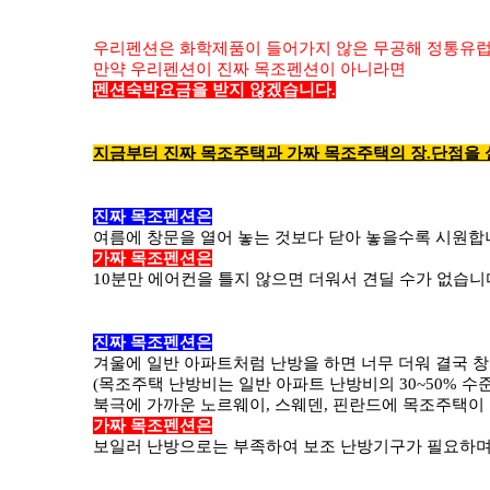
우리펜션은 화학제품이 들어가지 않은 무공해 정통유럽
만약 우리펜션이 진짜 목조펜션이 아니라면
펜션숙박요금을 받지 않겠습니다.
지금부터 진짜 목조주택과 가짜 목조주택의 장.단점을
진짜 목조펜션은
여름에 창문을 열어 놓는 것보다 닫아 놓을수록 시원합
가짜 목조펜션은
10분만 에어컨을 틀지 않으면 더워서 견딜 수가 없습니
진짜 목조펜션은
겨울에 일반 아파트처럼 난방을 하면 너무 더워 결국 창
(목조주택 난방비는 일반 아파트 난방비의 30~50% 수준
북극에 가까운 노르웨이, 스웨덴, 핀란드에 목조주택이
가짜 목조펜션은
보일러 난방으로는 부족하여 보조 난방기구가 필요하며,