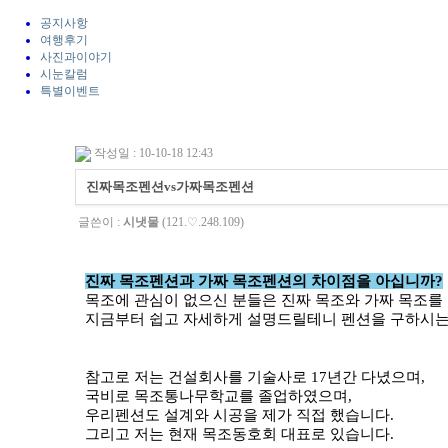
공지사항
여행후기
사진과이야기
시눈칼럼
특별이벤트
작성일 : 10-10-18 12:43
진짜목조펜션vs가짜목조펜션
글쓴이 :
시냇물
(121.♡.248.109)
진짜 목조펜션과 가짜 목조펜션의 차이점을 아십니까?
목조에 관심이 없으신 분들은 진짜 목조와 가짜 목조를
지금부터 쉽고 자세하게 설명드릴테니 펜션을 구하시는
참고로 저는 건설회사를 기술사로 17년간 다녔으며,
국비로 목조통나무학교를 졸업하였으며,
우리펜션도 설계와 시공을 제가 직접 했습니다.
그리고 저는 현재 목조동호회 대표로 있습니다.