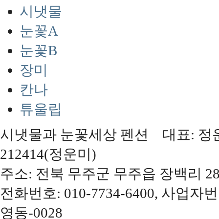
시냇물
눈꽃A
눈꽃B
장미
칸나
튜울립
시냇물과 눈꽃세상 펜션 대표: 정운미,
212414(정운미)
주소: 전북 무주군 무주읍 장백리 28
전화번호: 010-7734-6400, 사업자번
영동-0028