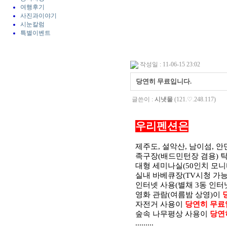
여행후기
사진과이야기
시눈칼럼
특별이벤트
작성일 : 11-06-15 23:02
당연히 무료입니다.
글쓴이 :
시냇물
(121.♡.248.117)
우리펜션은
제주도, 설악산, 남이섬, 
족구장(배드민턴장 겸용) 
대형 세미나실(50인치 모니
실내 바베큐장(TV시청 가능
인터넷 사용(별채 3동 인터
영화 관람(여름밤 상영)이
자전거 사용이
당연히 무료
숲속 나무평상 사용이
당연
.........