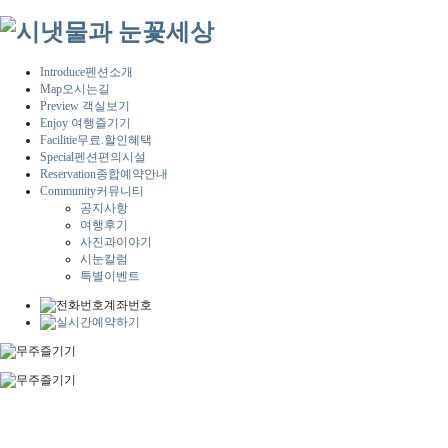
Introduce
펜션소개
Map
오시는길
Preview
객실보기
Enjoy
여행즐기기
Facilitie
무료.할인혜택
Special
펜션편의시설
Reservation
종합예약안내
Community
커뮤니티
공지사항
여행후기
사진과이야기
시눈칼럼
특별이벤트