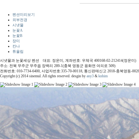
펜션미리보기
외부전경
시냇물
눈꽃A
눈꽃B
장미
칸나
튜울립
시냇물과 눈꽃세상 펜션 대표: 정운미, 계좌번호: 우체국 400168-02-212414(정운미)
주소: 전북 무주군 무주읍 장백리 289-1(충북 영동군 용화면 여의로 509)
전화번호: 010-7734-6400, 사업자번호:335-70-00118, 통신판매신고 2018-충북영동-002
Copyright (c) 2014 sinemul. All rights reserved. desgin by
any3
&
knhim