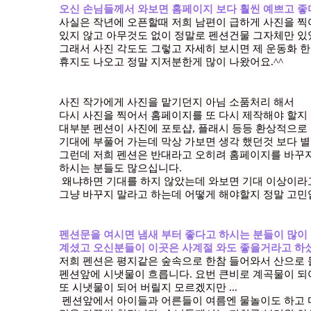
오신 손님들께서 와보면 홈페이지 보다 훨씬 예쁘고 좋
사실은 작년에 오픈할때 저희 남편이 급하게 사진을 찍
있지 않고 아무것도 없이 정말로 펜션건물 그자체만 있
그래서 사진 각도도 그렇고 자세히 보시면 제 운동화 
휴지도 나오고 정말 지저분한게 많이 나왔어요.^^
사진 작가에게 사진을 맡기던지 아님 소품처리 해서
다시 사진을 찍어서 홈페이지를 또 다시 제작해야 할지 
대부분 펜션이 사진에 포토샵, 플래시 등등 환상적으로
기대에 부풀어 가는데 막상 가보면 생각 했던것 보다 
그런데 저희 펜션은 반대라고 오히려 홈페이지를 바꾸
하시는 분들도 많으십니다.
왜냐하면 기대를 하지 않았는데 와보면 기대 이상이라
그냥 바꾸지 말라고 하는데 어떻게 해야할지 정말 고민입
펜션문을 여시면 냄새 부터 좋다고 하시는 분들이 많이
계셨고 오신분들이 이곳은 사계절 와도 좋을거라고 하
저희 펜션은 평지같은 숲속으로 한참 들어와서 산으로
펜션앞에 시냇물이 흐릅니다. 요번 큰비로 계곡물이 
또 시냇물이 되어 버릴지 모르겠지만 ...
펜션앞에서 아이들과 어른들이 여름엔 물놀이도 하고 