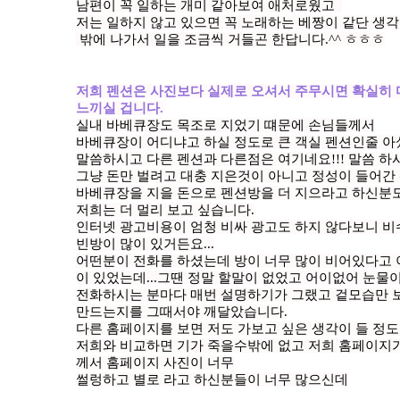
남편이 꼭 일하는 개미 같아보여 애처로웠고
저는 일하지 않고 있으면 꼭 노래하는 베짱이 같단 생각
밖에 나가서 일을 조금씩 거들곤 한답니다.^^ ㅎㅎㅎ
저희 펜션은 사진보다 실제로 오셔서 주무시면 확실히
느끼실 겁니다.
실내 바베큐장도 목조로 지었기 떄문에 손님들께서
바베큐장이 어디냐고 하실 정도로 큰 객실 펜션인줄 
말씀하시고 다른 펜션과 다른점은 여기네요!!! 말씀 하
그냥 돈만 벌려고 대충 지은것이 아니고 정성이 들어간
바베큐장을 지을 돈으로 펜션방을 더 지으라고 하신분
저희는 더 멀리 보고 싶습니다.
인터넷 광고비용이 엄청 비싸 광고도 하지 않다보니 
빈방이 많이 있거든요...
어떤분이 전화를 하셨는데 방이 너무 많이 비어있다고 
이 있었는데...그땐 정말 할말이 없었고 어이없어 눈물이
전화하시는 분마다 매번 설명하기가 그랬고 겉모습만 
만드는지를 그때서야 깨달았습니다.
다른 홈페이지를 보면 저도 가보고 싶은 생각이 들 정도 
저희와 비교하면 기가 죽을수밖에 없고 저희 홈페이지
께서 홈페이지 사진이 너무
썰렁하고 별로 라고 하신분들이 너무 많으신데