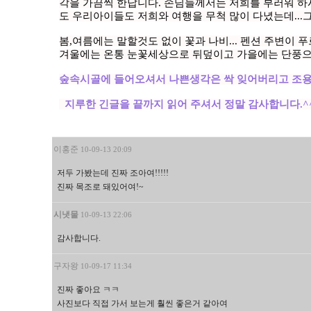
각을 가끔씩 한답니다. 손님들께서는 저희를 부러워 하
도 우리아이들도 저희와 여행을 무척 많이 다녔는데...그
봄,여름에는 말할것도 없이 꽃과 나비... 펜션 주변이 푸
겨울에는 온통 눈꽃세상으로 뒤덮이고 가을에는 단풍으로
숲속시골에 들어오셔서 나쁜생각은 싹 잊어버리고 조용히.
지루한 긴글을 끝까지 읽어 주셔서 정말 감사합니다.^
이홍준
10-09-13 20:09
저두 가봤는데 진짜 조아여!!!!!
진짜 목조로 돼있어여!~
시냇물
10-09-13 22:06
감사합니다.
구자왕
10-09-17 11:34
진짜 좋아요 ㅋㅋ
사진보다 직접 가서 보는게 훨씬 좋은거 같아여