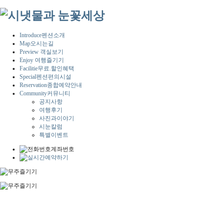
Introduce
펜션소개
Map
오시는길
Preview
객실보기
Enjoy
여행즐기기
Facilitie
무료.할인혜택
Special
펜션편의시설
Reservation
종합예약안내
Community
커뮤니티
공지사항
여행후기
사진과이야기
시눈칼럼
특별이벤트