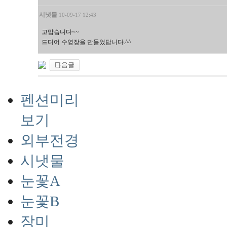
시냇물
10-09-17 12:43
고맙습니다~~
드디어 수영장을 만들었답니다.^^
펜션미리
보기
외부전경
시냇물
눈꽃A
눈꽃B
장미