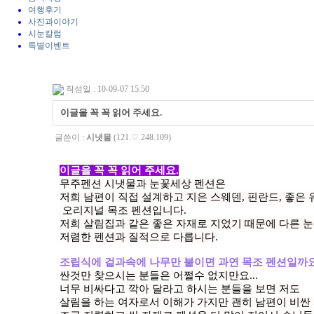
여행후기
사진과이야기
시눈칼럼
특별이벤트
작성일 : 10-09-07 15:50
이글을 꼭 꼭 읽어 주세요.
글쓴이 :
시냇물
(121.♡.248.109)
이글을 꼭 꼭 읽어 주세요.
무주펜션 시냇물과 눈꽃세상 펜션은
저희 남편이 직접 설계하고 지은 스웨덴, 핀란드, 좋은
오리지널 목조 펜션입니다.
저희 살림집과 같은 좋은 자재로 지었기 때문에 다른 
저렴한 펜션과 질적으로 다릅니다.
조립식에 겉과속에 나무만 붙이면 과연 목조 펜션일까
싼것만 찾으시는 분들은 어쩔수 없지만요...
너무 비싸다고 깍아 달라고 하시는 분들을 보면 저도
살림을 하는 여자로서 이해가 가지만 괜히 남편이 비싼