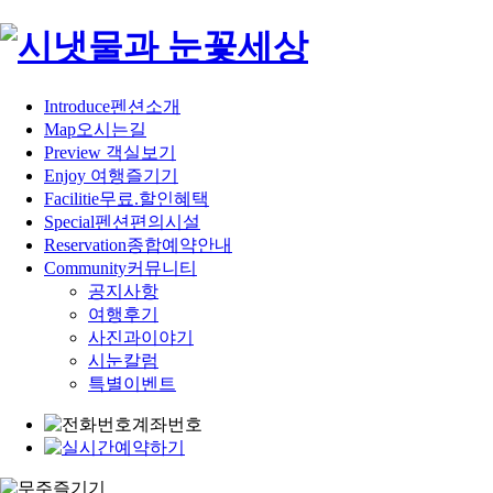
Introduce
펜션소개
Map
오시는길
Preview
객실보기
Enjoy
여행즐기기
Facilitie
무료.할인혜택
Special
펜션편의시설
Reservation
종합예약안내
Community
커뮤니티
공지사항
여행후기
사진과이야기
시눈칼럼
특별이벤트