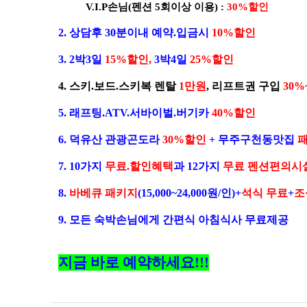
V.I.P손님(펜션 5회이상 이용) :
30%할인
2. 상담후 30분이내 예약.입금시
10%할인
3. 2박3일
15%할인,
3박4일
25%할인
4. 스키.보드.스키복 렌탈
1만원
, 리프트권 구입
30%
5. 래프팅.ATV.서바이벌.버기카
40%할인
6. 덕유산 관광곤도라
30%할인
+ 무주구천동맛집
7. 10가지
무료.할인혜택
과 12가지
무료 펜션편의시
8.
바베큐 패키지
(15,000~24,000원/인)+
석식 무료
+
조
9. 모든 숙박손님에게 간편식 아침식사 무료제공
지금 바로 예약하세요!!!