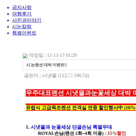
공지사항
여행후기
사진과이야기
시눈칼럼
특별이벤트
작성일 : 11-11-17 01:29
시.눈펜션 대박 이벤트!!
글쓴이 :
시냇물
(112.♡.196.74)
무주대표펜션 시냇물과눈꽃세상 대박 
유럽식 고급목조펜션 전객실 연중 할인행사中 (10%~
1. 시냇물과 눈꽃세상 단골손님 특별우대
ROYAL손님(펜션 2회~4회 이용) :
15%할인