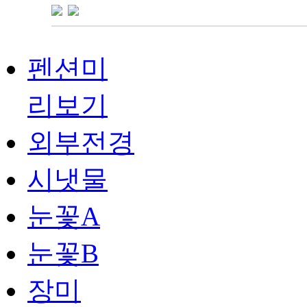
펜션미
리보기
외부전경
시냇물
눈꽃A
눈꽃B
장미