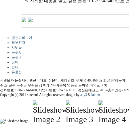
※ 자세한 내용을 알고 싶은 분은 010-7734-6400
펜션미리보기
외부전경
시냇물
눈꽃A
눈꽃B
장미
칸나
튜울립
시냇물과 눈꽃세상 펜션 대표: 정운미, 계좌번호: 우체국 400168-02-212414(정운미)
주소: 전북 무주군 무주읍 장백리 289-1(충북 영동군 용화면 여의로 509)
전화번호: 010-7734-6400, 사업자번호:335-70-00118, 통신판매신고 2018-충북영동-002
Copyright (c) 2014 sinemul. All rights reserved. desgin by
any3
&
knhim