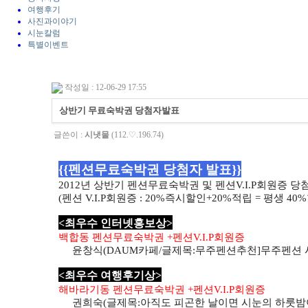
여행후기
사진과이야기
시눈칼럼
특별이벤트
작성일 : 12-06-29 17:55
상반기 무료숙박권 당첨자발표
글쓴이 :
시냇물
(112.♡.196.74)
{{펜션무료숙박권 당첨자 발표}}
2012년 상반기 펜션무료숙박권 및 펜션V.I.P회원증 
(펜션 V.I.P회원증 : 20%즉시할인+20%적립 = 평생 40
<최우수 인터넷홍보상>
백합동 펜션무료숙박권 +펜션V.I.P회원증
윤창식(DAUM카페/글제목:무주펜션추천]무주펜션 
<최우수 여행후기상>
해바라기동 펜션무료숙박권 +펜션V.I.P회원증
권희숙(글제목:아직도 피곤한 날이면 시눈의 하룻밤