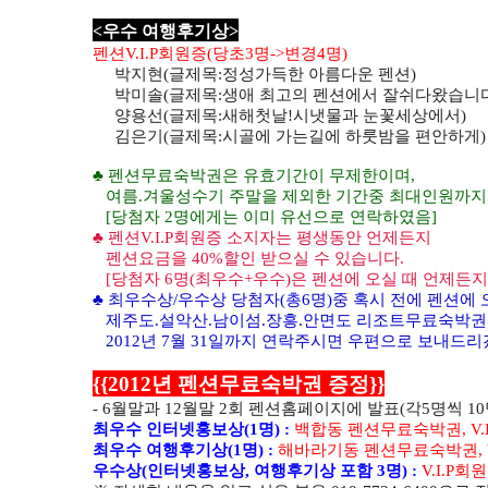
<우수 여행후기상>
펜션V.I.P회원증(당초3명->변경4명)
박지현(글제목:정성가득한 아름다운 펜션)
박미솔(글제목:생애 최고의 펜션에서 잘쉬다왔습니다
양용선(글제목:새해첫날!시냇물과 눈꽃세상에서)
김은기(글제목:시골에 가는길에 하룻밤을 편안하게)
♣ 펜션무료숙박권은 유효기간이 무제한이며,
여름.겨울성수기 주말을 제외한 기간중 최대인원까지 무
[당첨자 2명에게는 이미 유선으로 연락하였음]
♣ 펜션V.I.P회원증 소지자는 평생동안 언제든지
펜션요금을 40%할인 받으실 수 있습니다.
[당첨자 6명(최우수+우수)은 펜션에 오실 때 언제든지 
♣ 최우수상/우수상 당첨자(총6명)중 혹시 전에 펜션에 
제주도.설악산.남이섬.장흥.안면도 리조트무료숙박권을
2012년 7월 31일까지 연락주시면 우편으로 보내드
{{2012년 펜션무료숙박권 증정}}
- 6월말과 12월말 2회 펜션홈페이지에 발표(각5명씩 10명
최우수 인터넷홍보상(1명) :
백합동 펜션무료숙박권, V.
최우수 여행후기상(1명) :
해바라기동 펜션무료숙박권, V
우수상(인터넷홍보상, 여행후기상 포함 3명) :
V.I.P