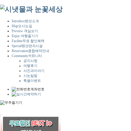
Introduce
펜션소개
Map
오시는길
Preview
객실보기
Enjoy
여행즐기기
Facilitie
무료.할인혜택
Special
펜션편의시설
Reservation
종합예약안내
Community
커뮤니티
공지사항
여행후기
사진과이야기
시눈칼럼
특별이벤트