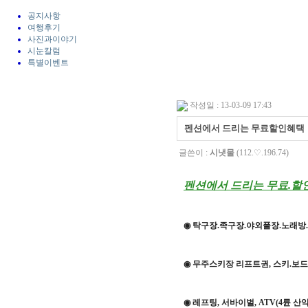
공지사항
여행후기
사진과이야기
시눈칼럼
특별이벤트
작성일 : 13-03-09 17:43
펜션에서 드리는 무료할인혜택
글쓴이 :
시냇물
(112.♡.196.74)
펜션에서 드리는 무료.할
◉ 탁구장.족구장.야외풀장.노래방
◉ 무주스키장 리프트권, 스키.보드
◉ 레프팅, 서바이벌, ATV(4륜 산