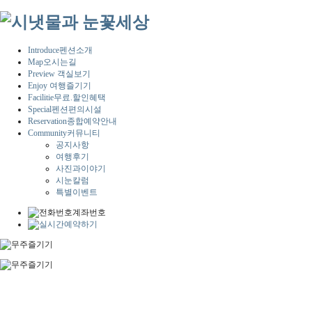
Introduce
펜션소개
Map
오시는길
Preview
객실보기
Enjoy
여행즐기기
Facilitie
무료.할인혜택
Special
펜션편의시설
Reservation
종합예약안내
Community
커뮤니티
공지사항
여행후기
사진과이야기
시눈칼럼
특별이벤트