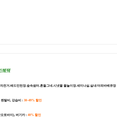
인혜택
.자전거.배드민턴장.숲속쉼터.흔들그네.시냇물 물놀이장.세미나실.실내/야외바베큐장 
 렌탈비, 강습비 :
30~49% 할인
악오토바이), 버기카 :
40% 할인