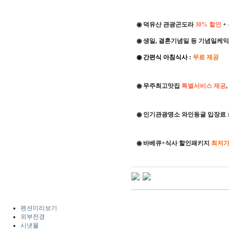
◉ 덕유산 관광곤도라
30% 할인
+
◉
생일, 결혼기념일 등 기념일케익
◉
간편식 아침식사 :
무료 제공
◉ 무주최고맛집
특별서비스 제공
◉ 인기관광명소 와인동굴 입장료 
◉ 바베큐+식사 할인패키지
최저가
펜션미리보기
외부전경
시냇물