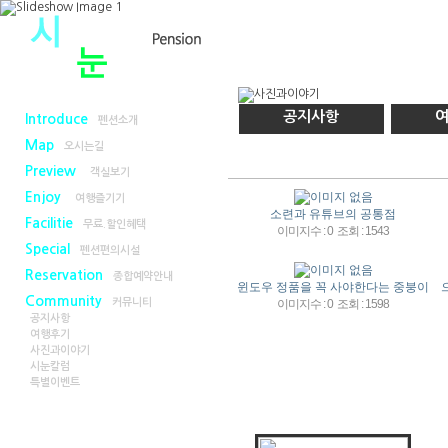
공지사항
Introduce
펜션소개
Map
오시는길
Preview
객실보기
Enjoy
여행즐기기
소련과 유튜브의 공통점
Facilitie
무료.할인혜택
이미지수 : 0
조회 : 1543
Special
펜션편의시설
Reservation
종합예약안내
윈도우 정품을 꼭 사야한다는 중붕이
Community
커뮤니티
이미지수 : 0
조회 : 1598
공지사항
여행후기
사진과이야기
시눈칼럼
특별이벤트