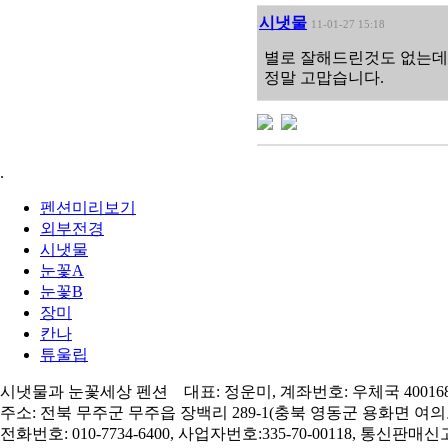
시냇물
11-01-27 15:18
별로 잘해드린것도 없는데 .
정말 고맙습니다.
.
펜션미리보기
외부전경
시냇물
눈꽃A
눈꽃B
장미
칸나
튜울립
시냇물과 눈꽃세상 펜션 대표: 정운미, 계좌번호: 우체국 400168-0
주소: 전북 무주군 무주읍 장백리 289-1(충북 영동군 용화면 여의로
전화번호: 010-7734-6400, 사업자번호:335-70-00118, 통신판매신