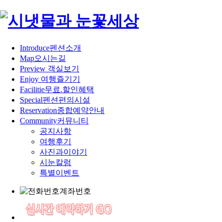
Introduce
펜션소개
Map
오시는길
Preview
객실보기
Enjoy
여행즐기기
Facilitie
무료.할인혜택
Special
펜션편의시설
Reservation
종합예약안내
Community
커뮤니티
공지사항
여행후기
사진과이야기
시눈칼럼
특별이벤트