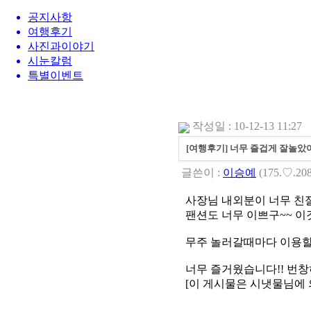
공지사항
여행후기
사진과이야기
시눈칼럼
특별이벤트
작성일 : 10-12-13 11:27
[여행후기] 너무 즐겁게 잘놀았
글쓴이 :
이승예
(175.♡.208
사장님 내외분이 너무 친
팬션도 너무 이쁘구~~ 이
무주 놀러갈때마다 이용할
너무 즐거웠습니다!! 번
[이 게시물은 시냇물님에 의해 