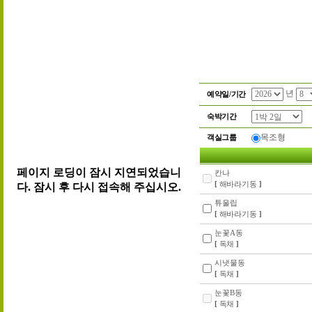
년
예약일/기간
숙박기간
목조형
객실그룹
칸나
[
해바라기동
]
튜울립
[
해바라기동
]
눈꽃A동
[
독채
]
시냇물동
[
독채
]
눈꽃B동
[
독채
]